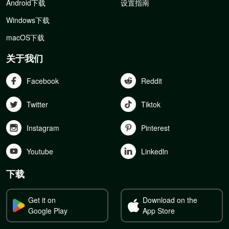
Android下载
设置指南
Windows下载
macOS下载
关于我们
Facebook
Reddit
Twitter
Tiktok
Instagram
Pinterest
Youtube
Linkedln
下载
Get it on
Download on the
Google Play
App Store