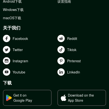
Android下载
设置指南
Windows下载
macOS下载
关于我们
Facebook
Reddit
Twitter
Tiktok
Instagram
Pinterest
Youtube
Linkedln
下载
Get it on
Download on the
Google Play
App Store