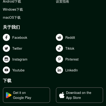
Android下载
设置指南
Windows下载
macOS下载
关于我们
Facebook
Reddit
Twitter
Tiktok
Instagram
Pinterest
Youtube
Linkedln
下载
Get it on
Download on the
Google Play
App Store