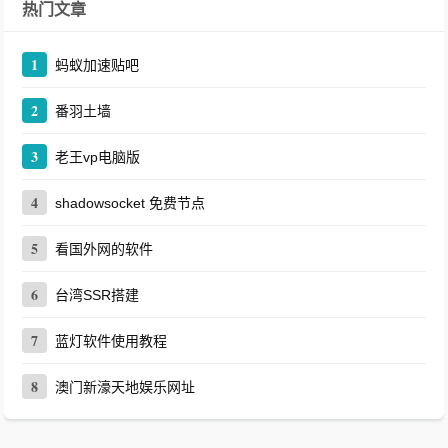
热门文章
1
蚂蚁加速贴吧
2
番羽土墙
3
老王vp电脑版
4
shadowsocket 免费节点
5
看国外网的软件
6
台湾SSR搭建
7
蓝灯软件使用教程
8
澳门新濠天地娱乐网址