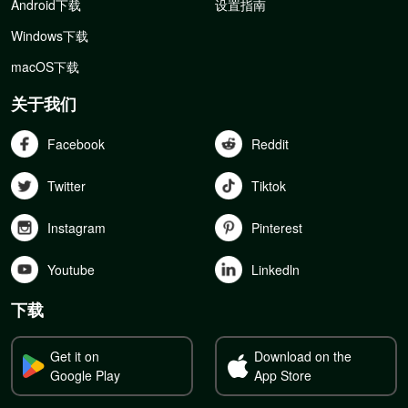
Android下载
设置指南
Windows下载
macOS下载
关于我们
Facebook
Reddit
Twitter
Tiktok
Instagram
Pinterest
Youtube
Linkedln
下载
Get it on
Download on the
Google Play
App Store